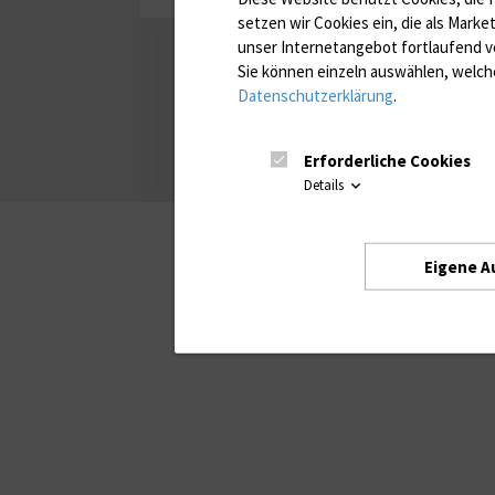
setzen wir Cookies ein, die als Marke
unser Internetangebot fortlaufend v
Universität Rostock
Sie können einzeln auswählen, welche
Datenschutzerklärung
.
Besuchen Sie uns
Facebook
Instagram
YouTube
LinkedIn
Xing
Erforderliche Cookies
Details
Eigene A